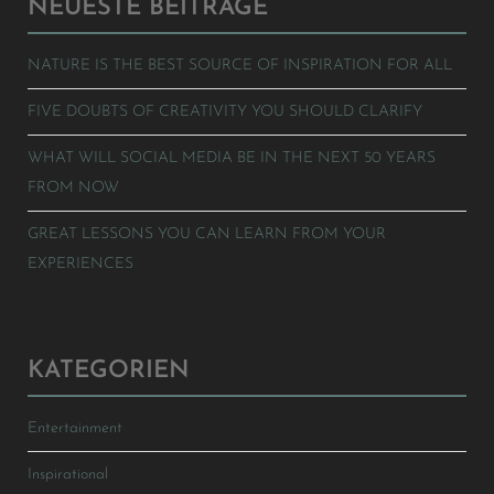
NEUESTE BEITRÄGE
NATURE IS THE BEST SOURCE OF INSPIRATION FOR ALL
FIVE DOUBTS OF CREATIVITY YOU SHOULD CLARIFY
WHAT WILL SOCIAL MEDIA BE IN THE NEXT 50 YEARS
FROM NOW
GREAT LESSONS YOU CAN LEARN FROM YOUR
EXPERIENCES
KATEGORIEN
Entertainment
Inspirational